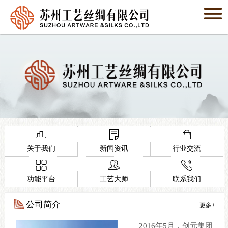

网站首页

关于我们

新闻资讯

功能平台

工艺大师




联系我们

关于我们
新闻资讯
行业交流



在线商城

功能平台
工艺大师
联系我们
公司简介
更多+
2016年5月，创元集团