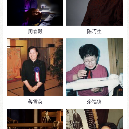
周春毅
陈巧生
蒋雪英
余福臻