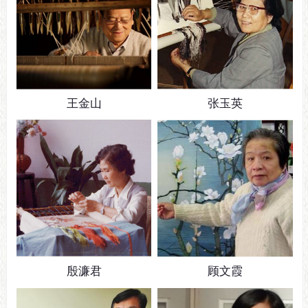
王金山
张玉英
殷濂君
顾文霞