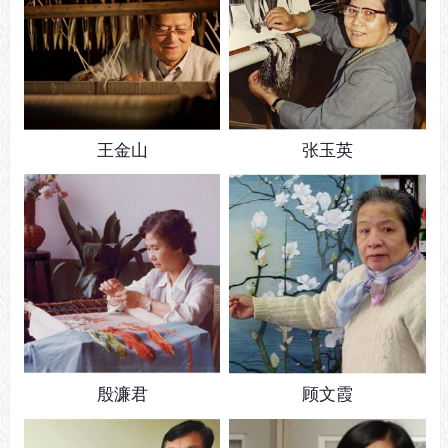
王金山
张玉英
殷濂君
顾文霞