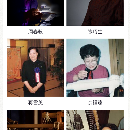
周春毅
陈巧生
蒋雪英
余福臻