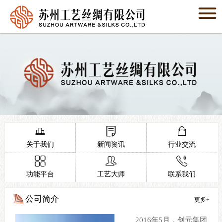

网站首页

关于我们

新闻资讯

功能平台

工艺大师




联系我们

关于我们
新闻资讯
行业交流



在线商城

功能平台
工艺大师
联系我们
公司简介
更多+
2016年5月，创元集团